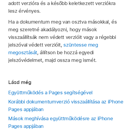
Dokumentumbeállítások, majd a Jelszó
adott verzióra és a később keletkezett verziókra
Megnyitás a Face ID-val:
Koppintson a
módosítása lehetőségre. Adja meg a kért
lesz érvényes.
dokumentumra (ha egy üzenet megkérdezi,
adatokat, majd koppintson a Kész gombra.
hogy engedélyezni szeretné-e, hogy a
Ha a dokumentum meg van osztva másokkal, és
Pages a Face ID-t használja, koppintson az
meg szeretné akadályozni, hogy mások
Jelszó eltávolítása:
Koppintson a
OK gombra), majd tekintsen az eszközre.
visszaállítsák nem védett verzióit vagy a régebbi
gombra, koppintson a
jelszóval védett verzióit,
szüntesse meg
Bármikor ki- vagy bekapcsolhatja a Face ID-
Dokumentumbeállítások, majd a Jelszó
megosztását
, állítson be hozzá egyedi
t a Pages számára. Válassza a Beállítások
módosítása lehetőségre. Kapcsolja ki a
jelszóvédelmet, majd ossza meg ismét.
> Face ID és jelkód > Egyéb appok
Jelszó igénylése funkciót, gépelje be a régi
menüpontot, majd kapcsolja ki vagy be a
jelszavát, majd koppintson a Kész
Pagest.
lehetőségre.
Lásd még
Megnyitás a Touch ID-val:
Koppintson a
Együttműködés a Pages segítségével
dokumentumra, majd helyezze az ujját a
Korábbi dokumentumverzió visszaállítása az iPhone
Touch ID-ra.
Pages appjában
Mások meghívása együttműködésre az iPhone
Pages appjában