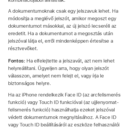
kombinációjából állhatnak.
A dokumentumoknak csak egy jelszavuk lehet. Ha
módosítja a meglévő jelszót, amikor megoszt egy
dokumentumot másokkal, az új jelszó lecseréli az
eredetit. Ha a dokumentumot a megosztás után
jelszóval látja el, erről mindenképpen értesítse a
résztvevőket.
Fontos:
Ha elfelejtette a jelszavát, azt nem lehet
helyreállítani. Ügyeljen arra, hogy olyan jelszót
válasszon, amelyet nem felejt el, vagy írja le
biztonságos helyre.
Ha az iPhone rendelkezik Face ID (az arcfelismerés
funkció) vagy Touch ID funkcióval (az ujjlenyomat-
felismerés funkció) használhatja ezeket jelszóval
védett dokumentumok megnyitásához. A Face ID
vagy Touch ID beállításáról az eszköze felhasználói