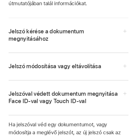
útmutatójában talál információkat.
Jelszó kérése a dokumentum
megnyitásához
Nyissa meg a Pages appot
az iPhone-on.
Koppintson a
gombra, majd koppintson a
Jelszó módosítása vagy eltávolítása
Dokumentumbeállítások lehetőségre.
Nyissa meg a Pages appot
az iPhone-on.
Koppintson a Jelszó beállítása lehetőségre, adja
Nyisson meg egy jelszóval védett
meg a kért információkat, majd koppintson a
Jelszóval védett dokumentum megnyitása
dokumentumot, majd tegye a következők
Kész elemre.
Face ID-val vagy Touch ID-val
egyikét:
Megjegyzés:
Nyissa meg a Pages appot
az iPhone-on.
Jelszó módosítása:
Koppintson a
Ha jelszóval véd egy dokumentumot, vagy
Tegye a következők valamelyikét:
gombra, koppintson a
módosítja a meglévő jelszót, az új jelszó csak az