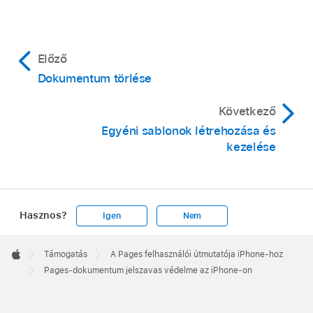
Előző
Dokumentum törlése
Következő
Egyéni sablonok létrehozása és
kezelése
Hasznos?
Igen
Nem
Apple
Footer

Támogatás
A Pages felhasználói útmutatója iPhone-hoz
Apple
Pages-dokumentum jelszavas védelme az iPhone-on