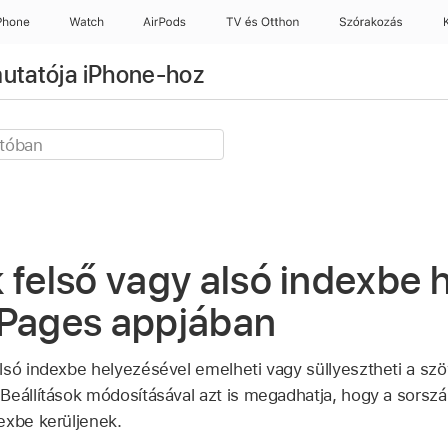
Phone
Watch
AirPods
TV és Otthon
Szórakozás
mutatója iPhone-hoz
 felső vagy alsó indexbe 
 Pages appjában
lsó indexbe helyezésével emelheti vagy süllyesztheti a sz
Beállítások módosításával azt is megadhatja, hogy a sors
exbe kerüljenek.