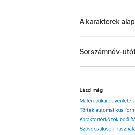
A karakterek ala
Jelölje ki
a módosítan
Koppintson a
gomb
Sorszámnév-utót
Ha nem látja a szöv
Koppintson valamelyi
Koppintson a
gomb
Kapcsolja be a Szám
Lásd még
Matematikai egyenletek
Törtek automatikus for
Karaktertérközök beállí
Szövegstílusok használ