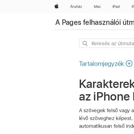
Apple
Áruház
Mac
iPad
i
A Pages felhasználói út
Keresés
az
útmutatóban
Tartalomjegyzék
Karakterek
az iPhone
A szövegek felső vagy a
lévő szöveghez képest. 
automatikusan felső ind