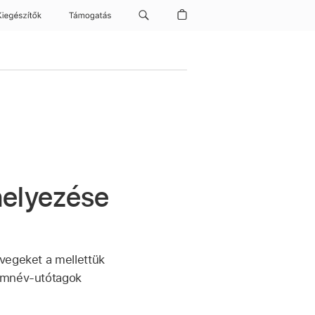
Kiegészítők
Támogatás
helyezése
övegeket a mellettük
zámnév-utótagok