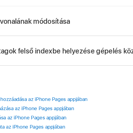
pvonalának módosítása
i kívánt szöveget, majd koppintson a
gombra.
ra a vezérlők Betűtípusok részében.
agok felső indexbe helyezése gépelés kö
egvezérlőket, koppintson a Szöveg vagy a Cella elemre.
k alapvonal-lehetőségre (felső vagy alsó index).
ra, majd az Automatikus javítás lehetőségre.
utótagok elemet, majd koppintson a képernyő tetején lévő
 hozzáadása az iPhone Pages appjában
mázása az iPhone Pages appjában
tása az iPhone Pages appjában
ata az iPhone Pages appjában