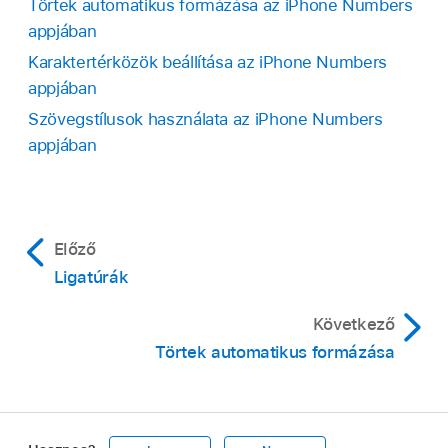
Törtek automatikus formázása az iPhone Numbers
Koppintson az Automatikus javítás lehetőségre.
appjában
Kapcsolja be a Számutótagok elemet, majd
Karaktertérközök beállítása az iPhone Numbers
koppintson a képernyő tetején lévő Kész
appjában
gombra.
Szövegstílusok használata az iPhone Numbers
appjában
Előző
Ligatúrák
Következő
Törtek automatikus formázása