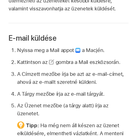
ütemezheti az üzeneteket későbbi küldésre,
valamint visszavonhatja az üzenetek küldését.
E-mail küldése
Nyissa meg a Mail appot
a Macjén.
Kattintson az
gombra a Mail eszközsorán.
A Címzett mezőbe írja be azt az e-mail-címet,
ahová az e-mailt szeretné küldeni.
A Tárgy mezőbe írja az e-mail tárgyát.
Az Üzenet mezőbe (a tárgy alatt) írja az
üzenetet.
Tipp:
Ha még nem áll készen az üzenet
elküldésére, elmentheti vázlatként. A menteni