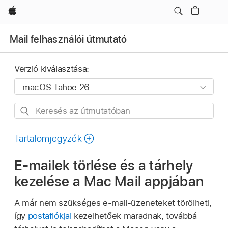
Apple
Mail felhasználói útmutató
Verzió kiválasztása:
Keresés
az
útmutatóban
Tartalomjegyzék
E‑mailek törlése és a tárhely
kezelése a Mac Mail appjában
A már nem szükséges e-mail-üzeneteket törölheti,
így
postafiókjai
kezelhetőek maradnak, továbbá