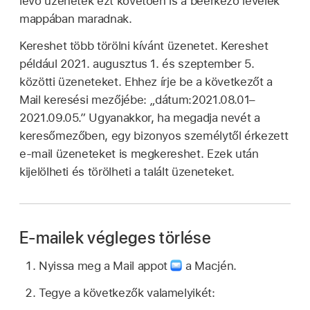
lévő üzenetek ezt követően is a beérkező levelek
mappában maradnak.
Kereshet több törölni kívánt üzenetet. Kereshet
például 2021. augusztus 1. és szeptember 5.
közötti üzeneteket. Ehhez írje be a következőt a
Mail keresési mezőjébe: „dátum:2021.08.01–
2021.09.05.” Ugyanakkor, ha megadja nevét a
keresőmezőben, egy bizonyos személytől érkezett
e-mail üzeneteket is megkereshet. Ezek után
kijelölheti és törölheti a talált üzeneteket.
E-mailek végleges törlése
Nyissa meg a Mail appot
a Macjén.
Tegye a következők valamelyikét: