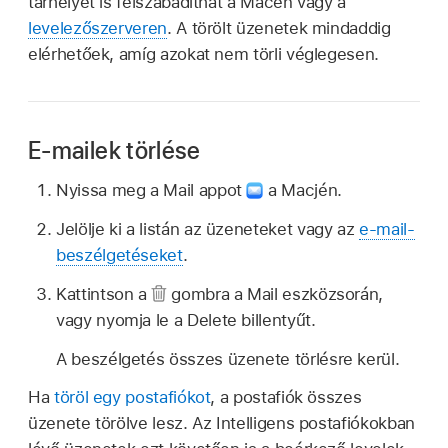
tárhelyet is felszabadíthat a Macen vagy a
levelezőszerveren
. A törölt üzenetek mindaddig
elérhetőek, amíg azokat nem törli véglegesen.
E-mailek törlése
Nyissa meg a Mail appot
a Macjén.
Jelölje ki a listán az üzeneteket vagy az
e-mail-
beszélgetéseket
.
Kattintson a
gombra a Mail eszközsorán,
vagy nyomja le a Delete billentyűt.
A beszélgetés összes üzenete törlésre kerül.
Ha
töröl egy postafiókot
, a postafiók összes
üzenete törölve lesz. Az Intelligens postafiókokban