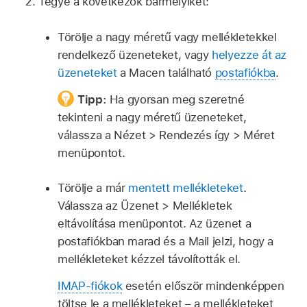
Tegye a következők bármelyikét:
Törölje a nagy méretű vagy mellékletekkel
rendelkező üzeneteket, vagy
helyezze át az
üzeneteket
a Macen található
postafiókba
.
Tipp:
Ha gyorsan meg szeretné
tekinteni a nagy méretű üzeneteket,
válassza a Nézet > Rendezés így > Méret
menüpontot.
Törölje a már
mentett mellékleteket
.
Válassza az Üzenet > Mellékletek
eltávolítása menüpontot. Az üzenet a
postafiókban marad és a Mail jelzi, hogy a
mellékleteket kézzel távolították el.
IMAP-fiókok
esetén először mindenképpen
töltse le a mellékleteket – a mellékleteket