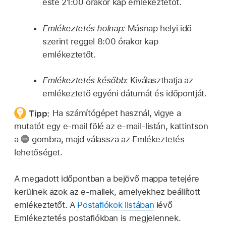
este 21:00 órakor kap emlékeztetőt.
Emlékeztetés holnap:
Másnap helyi idő
szerint reggel 8:00 órakor kap
emlékeztetőt.
Emlékeztetés később:
Kiválaszthatja az
emlékeztető egyéni dátumát és időpontját.
Tipp:
Ha számítógépet használ, vigye a
mutatót egy e-mail fölé az e-mail-listán, kattintson
a
gombra, majd válassza az Emlékeztetés
lehetőséget.
A megadott időpontban a bejövő mappa tetejére
kerülnek azok az e‑mailek, amelyekhez beállított
emlékeztetőt. A
Postafiókok listában
lévő
Emlékeztetés postafiókban is megjelennek.