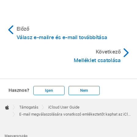
Előző
Válasz e-mailre és e-mail továbbítása
Következő
Melléklet csatolása
Hasznos?
Igen
Nem
Apple
Footer

Támogatás
iCloud User Guide
Apple
E-mail megválaszolására vonatkozó emlékeztetőt kaphat az iCloud.com Mail területén
Magyarország