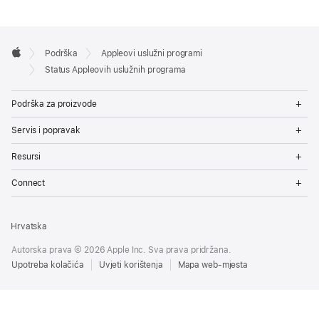
Apple
Podrška
Appleovi uslužni programi
Footer
Apple
Status Appleovih uslužnih programa
Op
Podrška za proizvode
Me
Op
Servis i popravak
Me
Op
Resursi
Me
Op
Connect
Me
Hrvatska
Autorska prava © 2026 Apple Inc. Sva prava pridržana.
Upotreba kolačića
Uvjeti korištenja
Mapa web-mjesta