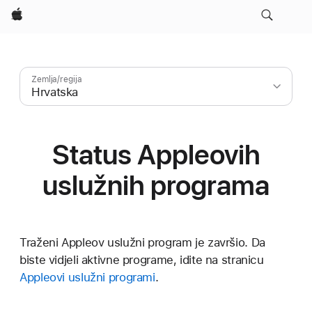
Apple
Iz
Zemlja/regija
te
kon
str
Status Appleovih
će
se
uslužnih programa
po
učit
Traženi Appleov uslužni program je završio. Da
biste vidjeli aktivne programe, idite na stranicu
Appleovi uslužni programi
.