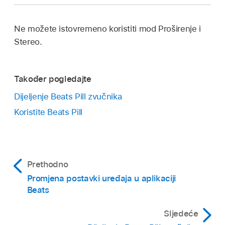
Na zaslonu uređaja zvučnika u aplikaciji Beats
dodirnite Ukloni sve
.
Ne možete istovremeno koristiti mod Proširenje i
U alarmu Uklanjanje zvučnika i dijeljenja
Stereo.
dodirnite Ukloni.
Izlaz se vraća na prvi upareni zvučnik.
Također pogledajte
Dijeljenje Beats Pill zvučnika
Koristite Beats Pill
Prethodno
Promjena postavki uređaja u aplikaciji
Beats
Sljedeće