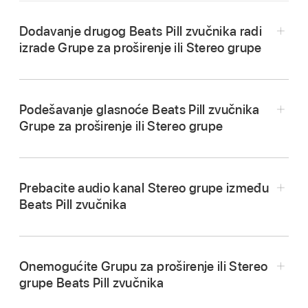
Dodavanje drugog Beats Pill zvučnika radi
izrade Grupe za proširenje ili Stereo grupe
Podešavanje glasnoće Beats Pill zvučnika
Otvorite aplikaciju Beats
,
prikažite zaslon
Grupe za proširenje ili Stereo grupe
Beats Pill uređaja
, zatim dodirnite Dodaj zvučnik
.
Pritisnite tipku za stišavanje glasnoće
ili tipku
Provjerite je li drugi Beats Pill zvučnik uključen.
Prebacite audio kanal Stereo grupe između
za pojačanje glasnoće
na
Beats Pill zvučnika
Pritisnite i zadržite središnju tipku
na vrhu
bilo kojem zvučniku.
oba zvučnika, zatim približite zvučnike.
Idite na aplikaciju Beats
,
zatim dodirnite
Upotrijebite tipke za glasnoću na svom
na zaslonu uređaja zvučnika.
uparenom Android uređaju ili kontrole za
Onemogućite Grupu za proširenje ili Stereo
glasnoću na zaslonu u svojoj glazbenoj
grupe Beats Pill zvučnika
aplikaciji.