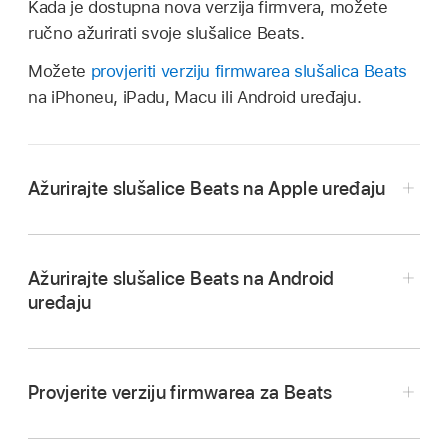
Kada je dostupna nova verzija firmvera, možete
ručno ažurirati svoje slušalice Beats.
Možete
provjeriti verziju firmwarea slušalica Beats
na iPhoneu, iPadu, Macu ili Android uređaju.
Ažurirajte slušalice Beats na Apple uređaju
Ažurirajte slušalice Beats na Android
uređaju
Na iPhoneu, iPadu ili Macu provjerite je li
Bluetooth uključen
.
Provjerite jesu li vaše
slušalice Beats povezane
Provjerite verziju firmwarea za Beats
s iPhoneom, iPadom ili Macom.
Na Android uređaju provjerite je li
Bluetooth
Potpuno napunite svoje slušalice Beats (ili