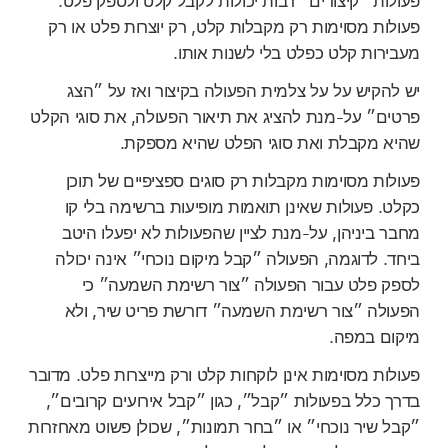
פעולות ״קיצורים״ רבות יכולות לקבל קלט ולספק פלט.
פעולות מסוימות רק מקבלות קלט, רק יוצרות פלט או רק
מעבירות קלט כפלט בלי לשנות אותו.
יש להקיש על על צלמית הפעולה בקיצור ואז על ״הצג
פרטים״ על-מנת להציג את תיאור הפעולה, את סוגי הקלט
שהיא מקבלת ואת סוגי הפלט שהיא מספקת.
פעולות מסוימות מקבלות רק סוגים ספציפיים של תוכן
כקלט. פעולות שאינן תואמות מופיעות ברשימה בלי קו
מחבר ביניהן, על-מנת לציין שהפעולות לא יפעלו היטב
ביחד. לדוגמה, הפעולה ״קבל מיקום נוכחי״ אינה יכולה
לספק פלט עבור הפעולה ״צור רשימת השמעה״ כי
הפעולה ״צור רשימת השמעה״ דורשת פריט שיר, ולא
מיקום במפה.
פעולות מסוימות אינן לוקחות קלט ורק מייצרות פלט. מדובר
בדרך כלל בפעולות ״קבל״, כגון ״קבל אירועים קרובים״,
״קבל שיר נוכחי״ או ״בחר תמונות״, שכולן פשוט מאחזרות