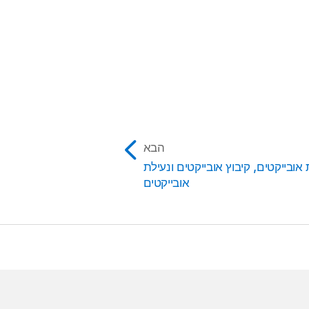
 עליך לשנות את גודל
יסה, ואז הקלד/י.
י להעביר את נקודת
הבא
את האובייקט המקנן, לחץ/י
אובייקטים, קיבוץ אובייקטים ונעילת
ייקט החדש בתוכו.
אובייקטים