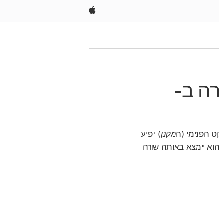
Apple
רה ב-
ט הפנימי (ה
מקנן
) יופיע
הוא יימצא באותה שורה