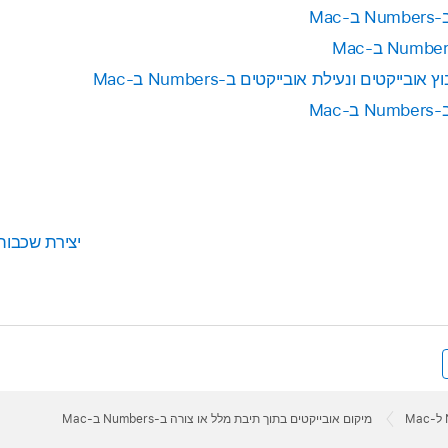
Ma
לחץ/י על הכרטיסייה ״ארגן״.
בתוך האובייקט הראשי. אם מופיע מחוון חיתוך
בתחתית האובייקט,
יון״.
כל התוכן שלו.
ייקטים ונעילת אובייקטים ב-Numbers ב-Mac
Ma
ובייקט המקונן, לחץ/י בתוך אובייקט האב כדי לראות את נקודת הכנ
ייקט המקנן (יופיעו שלוש ידיות אחיזה לבחירה), לחץ/י מחוץ לו כד
הראשי.
מקנן הוא צורה, ניתן למקם בתוכו תמונה, צורה או משוואה. בחר/י 
יצירת שכבות 
 לראות את נקודת הכניסה, ואז הקלד/י או הדבק/י את המלל או האוב
מיקום אובייקטים בתוך תיבת מלל או צורה ב-Numbers ב-Mac