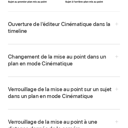
Ouverture de l’éditeur Cinématique dans la
timeline
Accédez à l’app Final Cut Pro sur votre iPad.
Ouvrez un
projet
.
Changement de la mise au point dans un
plan en mode Cinématique
Dans la
timeline
, touchez un plan en mode
Cinématique (signalé par l’icône
),
puis
Accédez à l’app Final Cut Pro sur votre iPad.
touchez Inspecter dans l’angle inférieur gauche
Ouvrez un
projet
.
de l’écran.
Verrouillage de la mise au point sur un sujet
dans un plan en mode Cinématique
Dans la
timeline
, touchez un plan en mode
Dans l’
inspecteur
, activez l’option Cinématique,
Cinématique (signalé par l’icône
),
puis
puis touchez « Modifier la mise au point ».
touchez Inspecter dans l’angle inférieur gauche
Deux types de centres de mise au point
de l’écran.
Verrouillage de la mise au point à une
apparaissent dans l’éditeur cinématique (au-