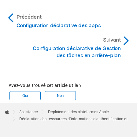
Précédent
Configuration déclarative des apps
Suivant
Configuration déclarative de Gestion
des tâches en arrière-plan
Avez-vous trouvé cet article utile ?
Oui
Non
Apple
Footer

Assistance
Déploiement des plateformes Apple
Apple
Déclaration des ressources d’informations d’authentification et d’identité pour les appareils Apple