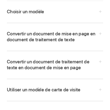
Choisir un modèle
Accédez à l’app Pages
sur votre iPad.
Dans le
gestionnaire de documents
, touchez
Convertir un document de mise en page en
« Choisir un modèle ».
document de traitement de texte
Si un document est ouvert, touchez
dans le
coin supérieur gauche pour accéder au
gestionnaire de documents.
Convertir un document de traitement de
texte en document de mise en page
Faites défiler pour trouver un modèle
correspondant au type de document que vous
AVERTISSEMENT :
voulez créer, puis touchez un modèle pour
l’ouvrir.
Utiliser un modèle de carte de visite
Accédez à l’app Pages
sur votre iPad.
Pour créer un document composé
Ouvrez un document.
essentiellement de texte :
Choisissez l’un