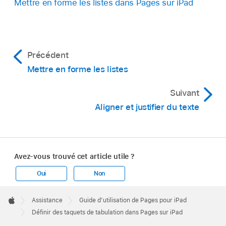
Mettre en forme les listes dans Pages sur iPad
Touchez et maintenez votre doigt sur le
marqueur jusqu’à ce que la section de la règle
s’agrandisse, puis faites glisser le marquer pour
le placer de manière précise.
Précédent
Pour modifier l’alignement du taquet de
Mettre en forme les listes
tabulation, touchez deux fois le taquet jusqu’à
Suivant
ce que vous voyiez l’alignement de votre choix.
Aligner et justifier du texte
Avez-vous trouvé cet article utile ?
Oui
Non
Apple
Footer

Assistance
Guide d’utilisation de Pages pour iPad
Apple
Définir des taquets de tabulation dans Pages sur iPad