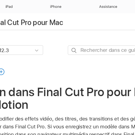
iPad
iPhone
Assistance
nal Cut Pro pour Mac
Rechercher
dans
ce
guide
n dans Final Cut Pro pour
Motion
ifier des effets vidéo, des titres, des transitions et des 
r dans Final Cut Pro. Si vous enregistrez un modèle dans Mo
osition dans son navigateur multimédia respectif dans Final