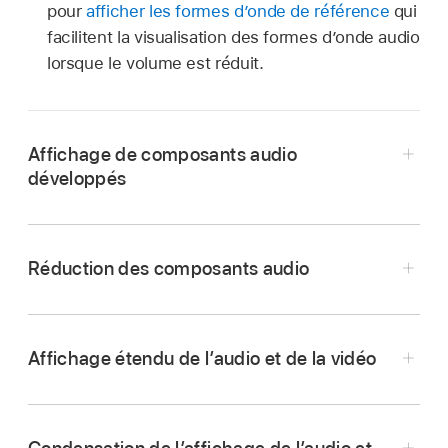
pour
afficher les formes d’onde de référence
qui
facilitent la visualisation des formes d’onde audio
lorsque le volume est réduit.
Affichage de composants audio
développés
Réduction des composants audio
Affichage étendu de l’audio et de la vidéo
Sélectionnez
soit le plan, soit l’un de ses
Sélectionnez
le plan dans la timeline, puis
composants audio dans la timeline, puis
choisissez Plan > Développer les composants
choisissez Plan > Condenser les composants
audio (ou appuyez sur les touches Contrôle +