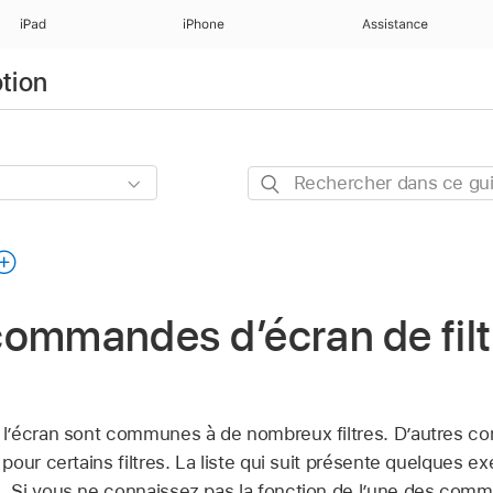
iPad
iPhone
Assistance
otion
Rechercher
dans
ce
guide
commandes d’écran de fil
l’écran sont communes à de nombreux filtres. Dʼautres c
our certains filtres. La liste qui suit présente quelques 
Si vous ne connaissez pas la fonction de l’une des comman