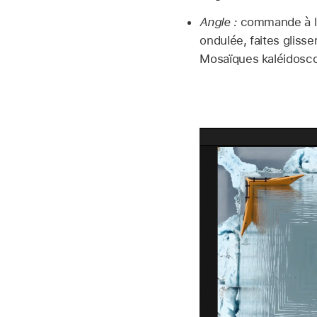
Angle :
commande à l’é
ondulée, faites glisse
Mosaïques kaléidoscop