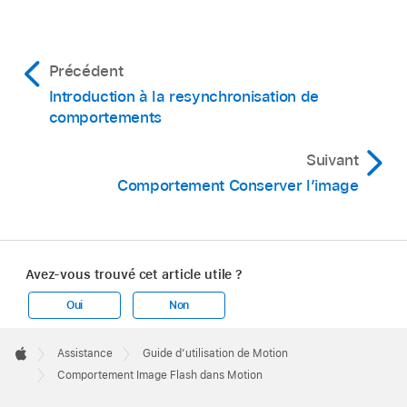
Précédent
Introduction à la resynchronisation de
comportements
Suivant
Comportement Conserver l’image
Avez-vous trouvé cet article utile ?
Oui
Non
Apple
Footer

Assistance
Guide d’utilisation de Motion
Apple
Comportement Image Flash dans Motion