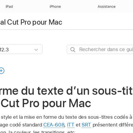
iPad
iPhone
Assistance
nal Cut Pro pour Mac
Rechercher
dans
ce
guide
rme du texte d’un sous-ti
 Cut Pro pour Mac
tyle et la mise en forme du texte des sous-titres codés à l
rage codé standard
CEA-608
,
iTT
et
SRT
présentent différe
ion, la couleur, les transitions, etc.