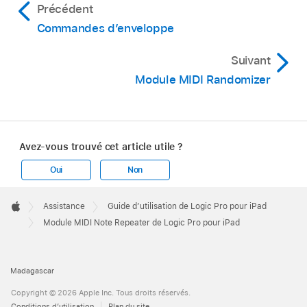
Précédent
Commandes d’enveloppe
Suivant
Module MIDI Randomizer
Avez-vous trouvé cet article utile ?
Oui
Non
Apple
Footer

Assistance
Guide d’utilisation de Logic Pro pour iPad
Apple
Module MIDI Note Repeater de Logic Pro pour iPad
Madagascar
Copyright © 2026 Apple Inc. Tous droits réservés.
Conditions d’utilisation
Plan du site