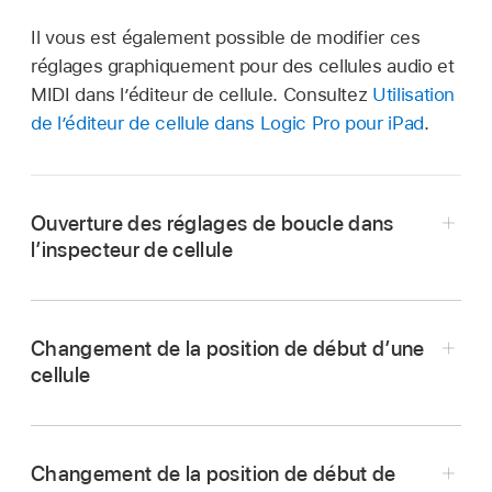
Il vous est également possible de modifier ces
réglages graphiquement pour des cellules audio et
MIDI dans l’éditeur de cellule. Consultez
Utilisation
de l’éditeur de cellule dans Logic Pro pour iPad
.
Ouverture des réglages de boucle dans
l’inspecteur de cellule
Dans Logic Pro, effectuez l’une des opérations
suivantes :
Changement de la position de début d’une
cellule
Touchez le bouton Modification de la
cellule
dans la barre des menus
Dans Logic Pro, ouvrez les réglages de boucle
Live Loops.
dans l’inspecteur de cellule, puis effectuez
Changement de la position de début de
l’une des opérations suivantes :
Touchez le bouton Sélectionner
dans la