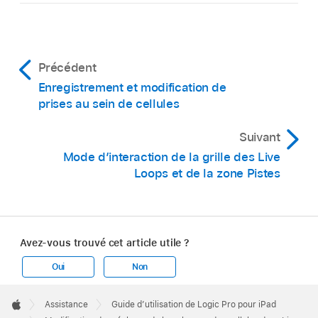
Faites glisser verticalement une unité de
Dans Logic Pro, sélectionnez une ou plusieurs
position spécifique.
cellules, ouvrez l’inspecteur de cellule, puis
touchez le commutateur Boucle.
Précédent
Enregistrement et modification de
prises au sein de cellules
Suivant
Mode d’interaction de la grille des Live
Loops et de la zone Pistes
Avez-vous trouvé cet article utile ?
Dans Logic Pro, sélectionnez une ou plusieurs
cellules, touchez la flèche d’affichage à côté
Oui
Non
de Lire dans l’inspecteur de cellule, touchez le
Apple
menu local « Q début de boucle », puis
Footer

Assistance
Guide d’utilisation de Logic Pro pour iPad
La forme d’onde circulaire dans la cellule se
Apple
choisissez l’un des réglages suivants :