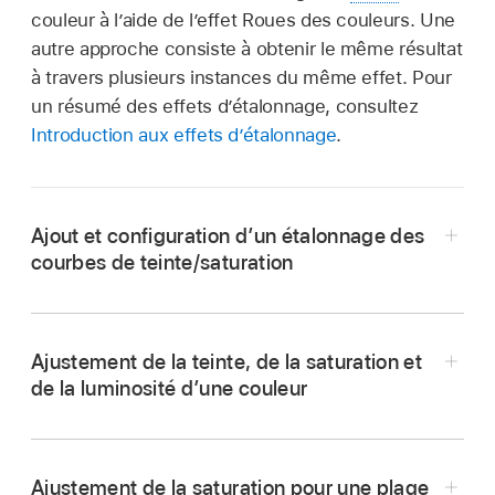
couleur à l’aide de l’effet Roues des couleurs. Une
autre approche consiste à obtenir le même résultat
à travers plusieurs instances du même effet. Pour
un résumé des effets d’étalonnage, consultez
Introduction aux effets d’étalonnage
.
Ajout et configuration d’un étalonnage des
courbes de teinte/saturation
Dans la
timeline
de Final Cut Pro, sélectionnez
le plan à corriger, puis positionnez la
tête de
Ajustement de la teinte, de la saturation et
lecture
dans le plan de sorte que celui-ci
de la luminosité d’une couleur
apparaisse dans le
visualiseur
.
Suivez les instructions de la section
Ajout et
Ouvrez l’
inspecteur de couleur
.
configuration d’un étalonnage des courbes de
Astuce :
si vous ajoutez fréquemment un
Ajustement de la saturation pour une plage
teinte/saturation
ci-dessus.