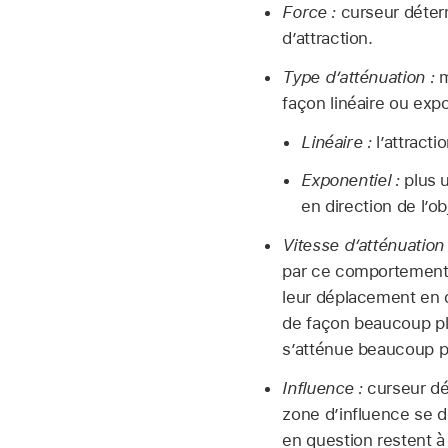
Force :
curseur déterm
d’attraction.
Type d’atténuation :
m
façon linéaire ou expo
Linéaire :
l’attracti
Exponentiel :
plus u
en direction de l’ob
Vitesse d’atténuation 
par ce comportement s
leur déplacement en di
de façon beaucoup plu
s’atténue beaucoup pl
Influence :
curseur dét
zone d’influence se dé
en question restent à 