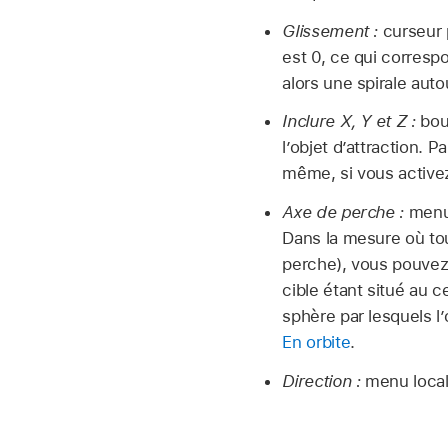
Glissement :
curseur 
est 0, ce qui correspo
alors une spirale autou
Inclure X, Y et Z :
bout
l’objet d’attraction. P
même, si vous activez 
Axe de perche :
menu 
Dans la mesure où tous
perche), vous pouvez v
cible étant situé au 
sphère par lesquels l
En orbite
.
Direction :
menu local 