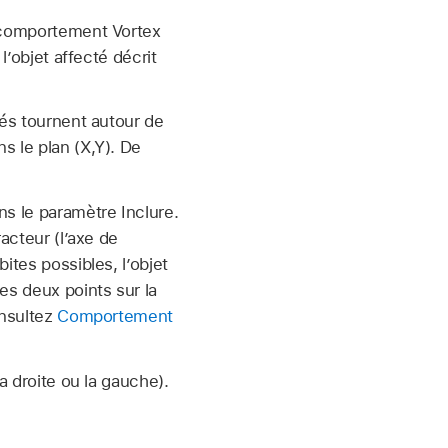
u comportement Vortex
l’objet affecté décrit
tés tournent autour de
ns le plan (X,Y). De
ns le paramètre Inclure.
acteur (l’axe de
ites possibles, l’objet
es deux points sur la
onsultez
Comportement
a droite ou la gauche).