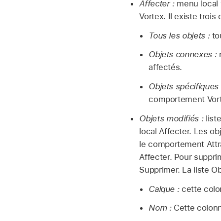
Affecter :
menu local v
Vortex. Il existe trois 
Tous les objets :
to
Objets connexes :
r
affectés.
Objets spécifiques 
comportement Vort
Objets modifiés :
list
local Affecter. Les ob
le comportement Attra
Affecter. Pour supprim
Supprimer. La liste O
Calque :
cette colo
Nom :
Cette colonne