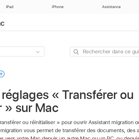
iPad
iPhone
Assistance
ac
Rechercher
dans
ce
guide
s réglages « Transférer ou
er » sur Mac
ransférer ou réinitialiser » pour ouvrir Assistant migration 
t migration vous permet de transférer des documents, des
ages vers votre Mac depuis un autre Mac ou un PC, ou depu