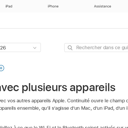
iPad
iPhone
Assistance
Rechercher
dans
ce
guide
 avec plusieurs appareils
ec vos autres appareils Apple. Continuité ouvre le champ 
appareils ensemble, qu’il s’agisse d’un Mac, d’un iPad, d’un
Veillez à ce que le Wi‑Fi et le Bluetooth soient activés sur 