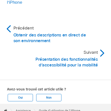
l’iPhone
Précédent
Obtenir des descriptions en direct de
son environnement
Suivant
Présentation des fonctionnalités
d’accessibilité pour la mobilité
Avez-vous trouvé cet article utile ?
Oui
Non
Apple
Footer

Assistance
Guide d’utilisation de l’iPhone