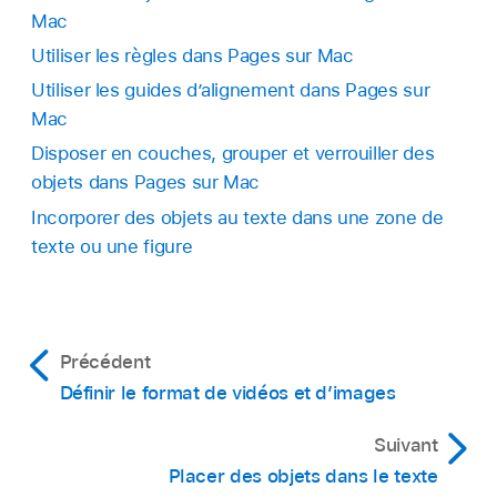
Mac
Uniformément :
Les objets sont placés à
Par exemple, si vous alignez trois objets à
distance égale le long des axes horizontal
gauche, l’objet qui se trouve le plus à gauche
Utiliser les règles dans Pages sur Mac
et vertical.
ne bouge pas et les autres objets s’alignent sur
Utiliser les guides d’alignement dans Pages sur
lui.
Mac
Horizontalement :
Les objets sont placés à
Disposer en couches, grouper et verrouiller des
distance égale le long d’un axe horizontal.
objets dans Pages sur Mac
Incorporer des objets au texte dans une zone de
Verticalement :
Les objets sont placés à
texte ou une figure
distance égale le long d’un axe vertical.
Précédent
Définir le format de vidéos et d’images
Suivant
Placer des objets dans le texte