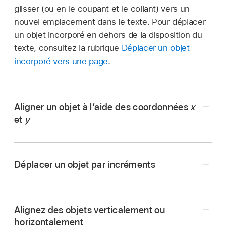
glisser (ou en le coupant et le collant) vers un
nouvel emplacement dans le texte. Pour déplacer
un objet incorporé en dehors de la disposition du
texte, consultez la rubrique
Déplacer un objet
incorporé vers une page
.
Aligner un objet à l’aide des coordonnées
x
et
y
Déplacer un objet par incréments
Accédez à l’app Pages
sur votre Mac.
Ouvrez le document comportant l’objet avec
lequel vous souhaitez travailler.
Alignez des objets verticalement ou
Accédez à l’app Pages
sur votre Mac.
horizontalement
Cliquez sur l’objet pour le sélectionner ou