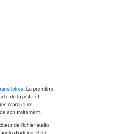
ransitoires
. La première
dio de la piste et
r des marqueurs
 de son traitement.
diteur de fichier audio
audio d’origine. Bien