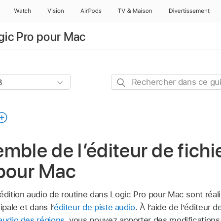
Watch
Vision
AirPods
TV & Maison
Divertissements
ogic Pro pour Mac
Rechercher
dans
ce
guide
mble de l’éditeur de fichi
 pour Mac
’édition audio de routine dans Logic Pro pour Mac sont réal
ipale et dans l’
éditeur de piste audio
. À l’aide de l’éditeur d
 audio des régions
, vous pouvez apporter des modification