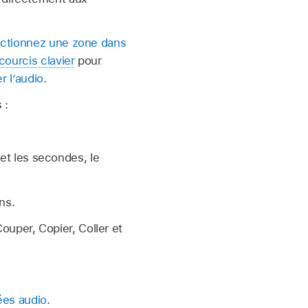
ectionnez une zone dans
courcis clavier
pour
er l’audio
.
 :
 et les secondes, le
ns.
ouper, Copier, Coller et
nées audio
.