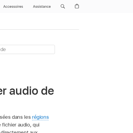
Accessoires
Assistance
er audio de
isées dans les
régions
e fichier audio, qui
s directement aux