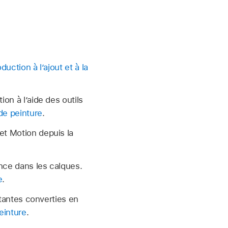
oduction à l’ajout et à la
on à l’aide des outils
de peinture
.
et Motion depuis la
nce dans les calques.
e
.
tantes converties en
einture
.