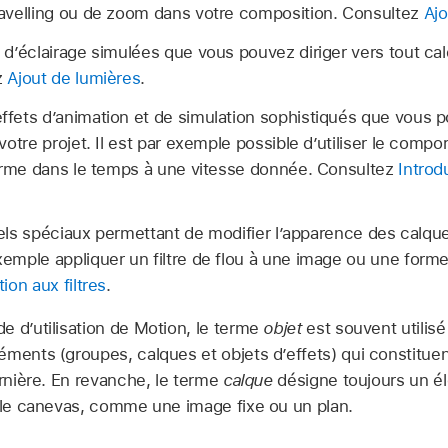
avelling ou de zoom dans votre composition. Consultez
Aj
d’éclairage simulées que vous pouvez diriger vers tout calq
z
Ajout de lumières
.
ffets d’animation et de simulation sophistiqués que vous 
votre projet. Il est par exemple possible d’utiliser le comp
forme dans le temps à une vitesse donnée. Consultez
Introd
els spéciaux permettant de modifier l’apparence des calqu
mple appliquer un filtre de flou à une image ou une forme 
ion aux filtres
.
e d’utilisation de Motion, le terme
objet
est souvent utilisé
éments (groupes, calques et objets d’effets) qui constitue
ernière. En revanche, le terme
calque
désigne toujours un é
s le canevas, comme une image fixe ou un plan.