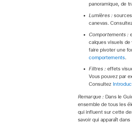
panoramique, de tr
Lumières :
sources 
canevas. Consulte
Comportements :
e
calques visuels de 
faire pivoter une 
comportements
.
Filtres :
effets visu
Vous pouvez par exe
Consultez
Introduct
Remarque :
Dans le Guid
ensemble de tous les él
qui influent sur cette d
savoir qui apparaît dan