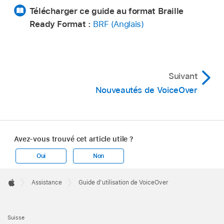
Télécharger ce guide au format Braille
Ready Format :
BRF (Anglais)
Suivant
Nouveautés de VoiceOver
Avez-vous trouvé cet article utile ?
Oui
Non
Apple
Footer

Assistance
Guide dʼutilisation de VoiceOver
Apple
Suisse