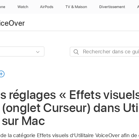
one
Watch
AirPods
TV & Maison
Divertissements
oiceOver
Rechercher
dans
ce
guide
es réglages « Effets visuel
(onglet Curseur) dans Util
 sur Mac
 de la catégorie Effets visuels d’Utilitaire VoiceOver afin de