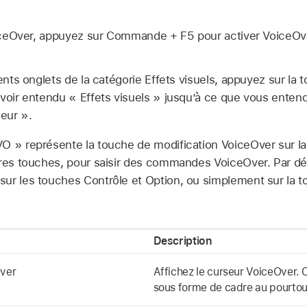
VoiceOver, appuyez sur Commande + F5 pour activer VoiceOv
rents onglets de la catégorie Effets visuels, appuyez sur l
voir entendu « Effets visuels » jusqu’à ce que vous entend
eur ».
VO » représente la touche de modification VoiceOver sur l
tres touches, pour saisir des commandes VoiceOver. Par d
ur les touches Contrôle et Option, ou simplement sur la t
Description
Over
Affichez le curseur VoiceOver. C
sous forme de cadre au pourtour