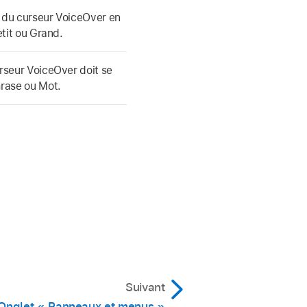
e du curseur VoiceOver en
etit ou Grand.
urseur VoiceOver doit se
hrase ou Mot.
Suivant
Onglet « Panneaux et menus »