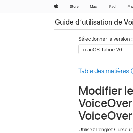
Apple
Store
Mac
iPad
iPh
Guide dʼutilisation de V
Sélectionner la version :
Table des matières
Modifier l
VoiceOver 
VoiceOver
Utilisez l’onglet Curseur