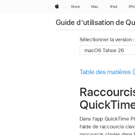
Apple
Store
Mac
iPad
iPh
Guide dʼutilisation de Q
Sélectionner la version :
Table des matières
Raccourcis
QuickTime
Dans l’app QuickTime P
l’aide de raccourcis cla
raccourcis clavier dans