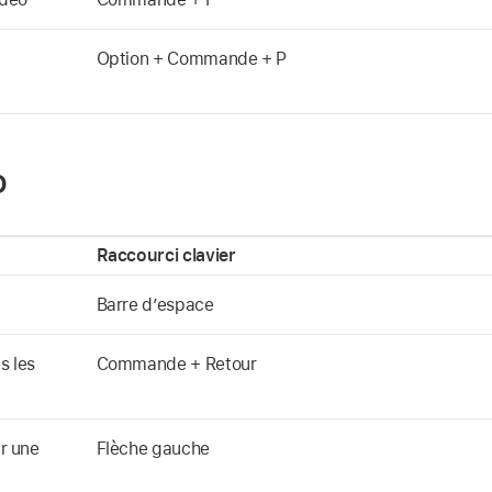
Option + Commande + P
o
Raccourci clavier
Barre d’espace
s les
Commande + Retour
ir une
Flèche gauche