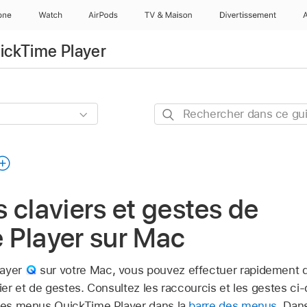
one
Watch
AirPods
TV & Maison
Divertissements
uickTime Player
Rechercher
dans
ce
guide
 claviers et gestes de
 Player sur Mac
layer
sur votre Mac, vous pouvez effectuer rapidement
vier et de gestes. Consultez les raccourcis et les gestes ci
 les menus QuickTime Player dans la
barre des menus
. Dan