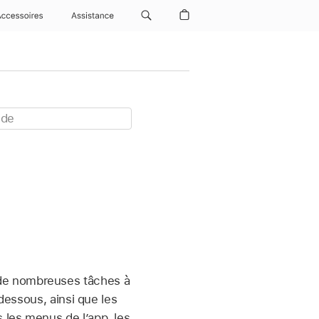
Accessoires
Assistance
 de nombreuses tâches à
-dessous, ainsi que les
s les menus de l’app, les