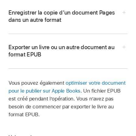
Enregistrer la copie d’un document Pages
dans un autre format
Accédez à l’app Pages
sur votre Mac.
Ouvrez le document, puis choisissez Fichier >
Exporter un livre ou un autre document au
Exporter vers > [
format de fichier
] (le menu
format EPUB
Fichier se trouve en haut de l’écran).
Précisez des réglages d’exportation :
Vous pouvez également
optimiser votre document
PDF :
Il est possible d’ouvrir et parfois de
pour le publier sur Apple Books
. Un fichier EPUB
Accédez à l’app Pages
sur votre Mac.
modifier ces fichiers avec des applications
est créé pendant l’opération. Vous n’avez pas
telles qu’Aperçu et Adobe Acrobat. Cliquez
Ouvrez le document, puis choisissez Fichier >
besoin de commencer par exporter le livre au
sur le menu local « Qualité de l’image »,
Exporter vers > EPUB (le menu Fichier se
format EPUB.
puis choisissez une option (plus la qualité
trouve en haut de l’écran).
est bonne, plus le fichier est volumineux).
Saisissez les informations requises :
Si vous avez ajouté une image, un dessin,