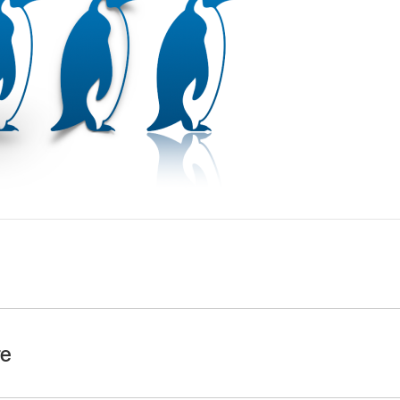
ynote
sur votre iPhone.
tion, puis touchez un objet pour le sélectionner ou
sélecti
re
chez Style.
ynote
sur votre iPhone.