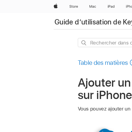
Apple
Store
Mac
iPad
iPh
Guide d’utilisation de K
Rechercher
dans
ce
Table des matières
guide
Ajouter un
sur iPhon
Vous pouvez ajouter un r