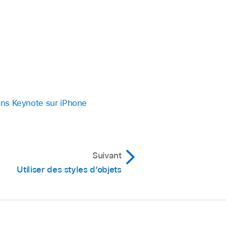
u moins visible.
onnez plusieurs objets
.
ans Keynote sur iPhone
Suivant
Utiliser des styles d’objets