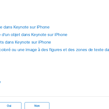
et, puis faites glisser le curseur pour rendre le reflet plus o
tion, puis touchez un objet pour le sélectionner ou
sélecti
chez Style.
re, puis touchez un style d’ombre.
xte dans Keynote sur iPhone
 d’un objet dans Keynote sur iPhone
jets dans Keynote sur iPhone
coloré ou une image à des figures et des zones de texte d
e
Oui
Non