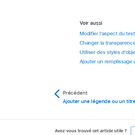
Activez l’option Refl
Ouvrez une présenta
Touchez
,
puis tou
Voir aussi
Activez l’option Omb
Modifier l’aspect du te
Changer la transparence
Utiliser des styles d’ob
Ajouter un remplissage 
Précédent
Ajouter une légende ou un titr
Avez-vous trouvé cet article utile ?