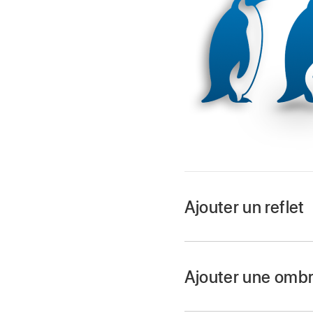
Ajouter un reflet
Accédez à l’app Ke
Ouvrez une présenta
Ajouter une omb
Touchez
,
puis tou
Accédez à l’app Ke