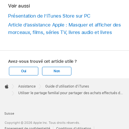
Voir aussi
Présentation de l’iTunes Store sur PC
Article d’assistance Apple : Masquer et afficher des
morceaux, films, séries TV, livres audio et livres
Avez-vous trouvé cet article utile ?
Oui
Non
Apple
Footer

Assistance
Guide d’utilisation d’iTunes
Apple
Utiliser le partage familial pour partager des achats effectués dans l’iTunes Store sur PC
Suisse
Copyright © 2026 Apple Inc. Tous droits réservés.
Engagement de confidentialité
Conditions d’utilisation