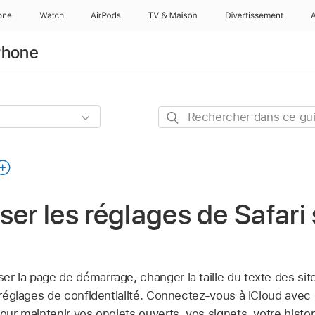
one
Watch
AirPods
TV & Maison
Divertissements
iPhone
Rechercher
dans
ce
guide
ser les réglages de Safari 
r la page de démarrage, changer la taille du texte des sit
es réglages de confidentialité. Connectez-vous à iCloud av
pour maintenir vos onglets ouverts, vos signets, votre histo