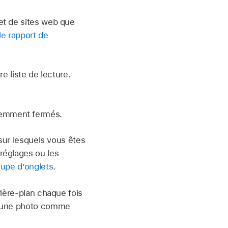
et de sites web que
le rapport de
e liste de lecture.
demment fermés.
 sur lesquels vous êtes
réglages ou les
oupe d’onglets
.
rière-plan chaque fois
er une photo comme