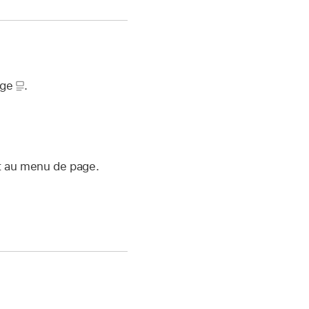
age
.
t au menu de page.