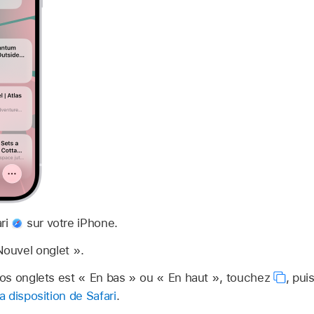
ari
sur votre iPhone.
Nouvel onglet ».
 vos onglets est « En bas » ou « En haut », touchez
,
pui
la disposition de Safari
.