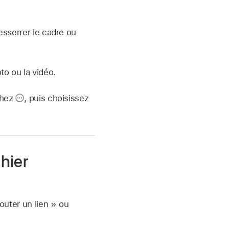
esserrer le cadre ou
to ou la vidéo.
chez
,
puis choisissez
chier
uter un lien » ou