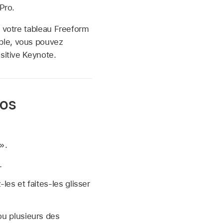
Pro.
 votre tableau Freeform
ple, vous pouvez
sitive Keynote.
éos
».
.
es et faites-les glisser
ou plusieurs des