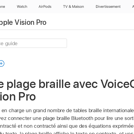
one
Watch
AirPods
TV & Maison
Divertissements
Apple Vision Pro
ne plage braille avec Voice
sion Pro
 en charge un grand nombre de tables braille internationales
ez connecter une plage braille Bluetooth pour lire une sort
ontracté et non contracté ainsi que des équations exprim
 texte, la plage braille affiche le texte en contexte, et vo