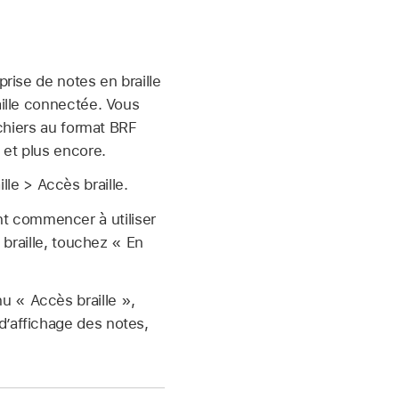
prise de notes en braille
aille connectée. Vous
ichiers au format BRF
 et plus encore.
lle > Accès braille.
nt commencer à utiliser
s braille, touchez « En
nu « Accès braille »,
 d’affichage des notes,