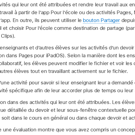
tivités qui leur ont été attribuées et rendre leur travail aux 
travail à partir de l’app Pour l’école ou des activités Page
pp. En outre, ils peuvent utiliser le
bouton Partager
depuis
ail et choisir Pour l’école comme destination de partage (pa
Clips).
enseignants et d’autres élèves sur les activités d’un devoi
ion dans Pages pour iPadOS). Selon la manière dont les en
ollaboratif, les élèves peuvent modifier le fichier et voir l
tres élèves tout en travaillant activement sur le fichier.
d’une activité pour savoir si leur enseignant leur a demandé de
vité spécifique afin de leur accorder plus de temps ou leur a
ion dans des activités qui leur ont été attribuées. Les élèv
vue détaillée du devoir et leur sous‑fenêtre contextuelle po
oit dans le cours en général ou dans chaque devoir et act
re une évaluation montre que vous avez compris un concept