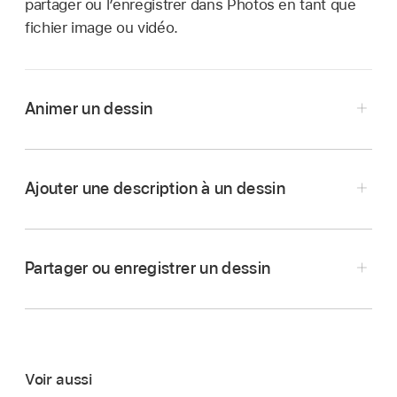
partager ou l’enregistrer dans Photos en tant que
fichier image ou vidéo.
Animer un dessin
Ajouter une description à un dessin
Accédez à l’app Numbers
sur votre Mac.
Ouvrez la feuille de calcul avec le dessin à
Partager ou enregistrer un dessin
animer, puis cliquez sur le dessin pour le
sélectionner.
Dans la
barre latérale
Format
,
cliquez sur
l’onglet Dessin, puis cochez la case Animer le
Voir aussi
Accédez à l’app Numbers
sur votre Mac.
dessin