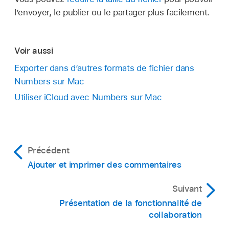
des opérations suivantes :
« Envoyer une copie ».
l’envoyer, le publier ou le partager plus facilement.
macOS Ventura 13 ou ultérieur :
Cliquez
sur Partager
dans la barre d’outils, puis
Voir aussi
cliquez sur « Exporter et envoyer ».
Exporter dans d’autres formats de fichier dans
Numbers sur Mac
macOS 12 ou antérieur :
Choisissez
Fichier > Envoyer une copie (le menu
Utiliser iCloud avec Numbers sur Mac
Fichier se trouve en haut de l’écran), puis
cliquez sur le mode d’envoi de la feuille de
calcul souhaité.
Précédent
Sélectionnez le format de la copie, puis
Ajouter et imprimer des commentaires
définissez les réglages que vous voulez
utiliser :
Suivant
Présentation de la fonctionnalité de
PDF :
Vous pouvez ouvrir et parfois modifier
macOS 12 ou antérieur :
Choisissez
collaboration
ces fichiers avec des applications comme
Fichier > Envoyer une copie (le menu