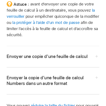
Astuce :
avant d’envoyer une copie de votre
feuille de calcul à un destinataire, vous pouvez
la
verrouiller
pour empêcher quiconque de la modifier
ou
la protéger à l’aide d’un mot de passe
afin de
limiter l’accès à la feuille de calcul et d’accroître sa
sécurité.
Envoyer une copie d’une feuille de calcul
Accédez à l’app Numbers
sur votre Mac.
Ouvrez la feuille de calcul, puis effectuez l’une
Envoyer la copie d’une feuille de calcul
des opérations suivantes :
Numbers dans un autre format
Accédez à l’app Numbers
sur votre Mac.
macOS Ventura 13 ou ultérieur :
Cliquez
sur Partager
dans la
barre d’outils
,
Ouvrez la feuille de calcul, puis effectuez l’une
cliquez sur le menu local, puis choisissez
Vous pouvez
réduire la taille du fichier
pour pouvoir