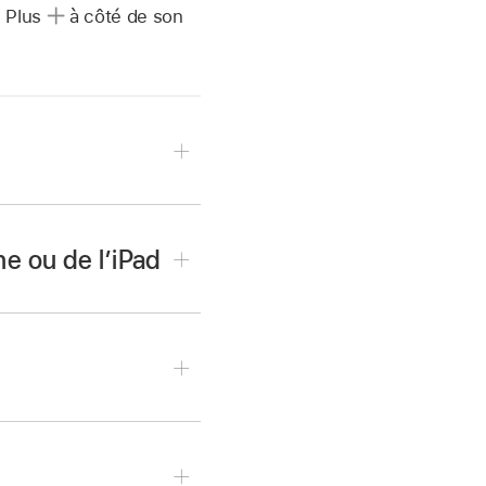
n Plus
à côté de son
ne ou de l’iPad
compte Apple
« Activer le code » ou
entrez votre code.