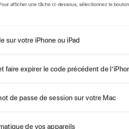
Pour afficher une tâche ci-dessous, sélectionnez le bouto
e sur votre iPhone ou iPad
et faire expirer le code précédent de l’iPho
mot de passe
mot de passe de session sur votre Mac
s
,
puis effectuez l’une des opérations suivantes :
s
,
puis effectuez l’une des opérations suivantes :
e ou iPad doté de
Face ID
:
Touchez
Face ID
et code, puis 
e ou iPad doté de
Face ID
:
Touchez
Face ID
et code, puis 
omatique de vos appareils
de ».