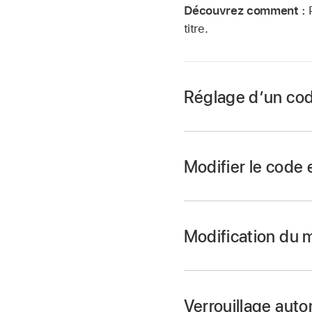
Découvrez comment :
titre.
Réglage d’un cod
Modifier le code 
Remarque :
code
Modification du 
Accédez à Réglage
Accédez à Réglage
Sur votre iPhon
Sur votre iPhon
Verrouillage aut
« Changer le co
Remarque :