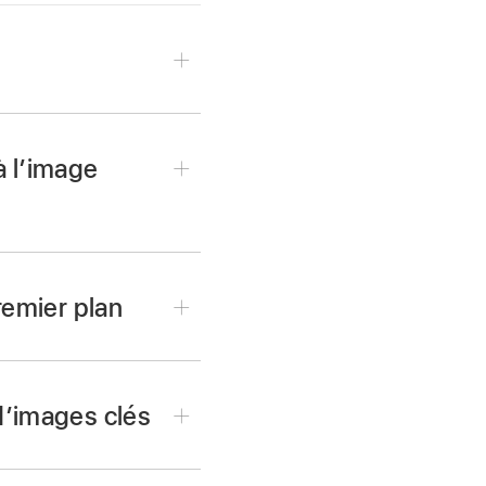
à l’image
remier plan
r ce plan (pour voir son
haut de l’
inspecteur
.
d’images clés
re défiler vers le bas),