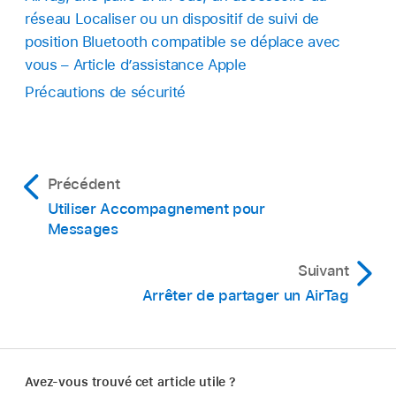
forces de l’ordre peuvent travailler avec Apple
réseau Localiser ou un dispositif de suivi de
pour demander des informations liées à l’objet.
position Bluetooth compatible se déplace avec
Vous devrez peut-être fournir l’AirTag, les
vous – Article d’assistance Apple
AirPods, l’accessoire du réseau
Localiser
et le
Précautions de sécurité
numéro de série de l’appareil.
Consultez la page Legal Process Guidelines (en
anglais)
aux États-Unis
et
en dehors des États-
Précédent
Unis
.
Utiliser Accompagnement pour
Messages
Suivant
Arrêter de partager un AirTag
Avez-vous trouvé cet article utile ?