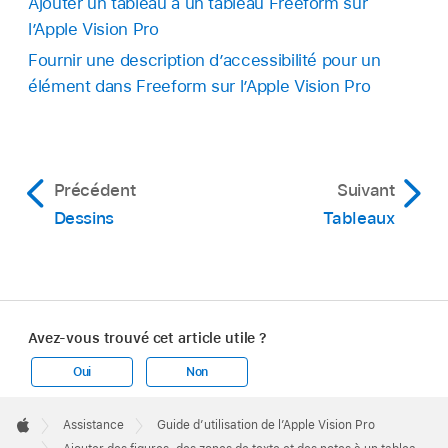
Ajouter un tableau à un tableau Freeform sur
l’Apple Vision Pro
Fournir une description d’accessibilité pour un
élément dans Freeform sur l’Apple Vision Pro
Précédent
Suivant
Dessins
Tableaux
Avez-vous trouvé cet article utile ?
Oui
Non
Apple
Footer

Assistance
Guide d’utilisation de l’Apple Vision Pro
Apple