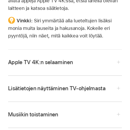
avata appeja
Apple TV 4K:ssa
, etsiä lähellä olevan
laitteen ja katsoa säätietoja.
Vinkki:
Siri ymmärtää alla lueteltujen lisäksi
monia muita lauseita ja hakusanoja. Kokeile eri
pyyntöjä, niin näet, mitä kaikkea voit löytää.
Apple TV 4K
:n selaaminen
Siri:
kaukosäätimen
Lisätietojen näyttäminen TV-ohjelmasta
”Avaa App Store”
Musiikin toistaminen
”Käynnistä HBO Max”
Siri:
kaukosäätimen
”Toista PBS KIDS Video”