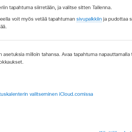
riin tapahtuma siirretään, ja valitse sitten Tallenna.
eella voit myös vetää tapahtuman
sivupalkkiin
ja pudottaa s
tää.
 asetuksia milloin tahansa. Avaa tapahtuma napauttamalla t
uokkaukset.
uskalenterin valitseminen iCloud.comissa