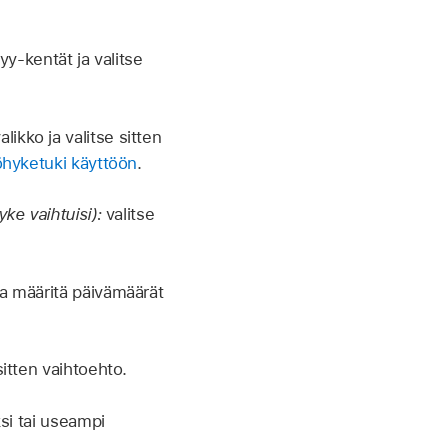
tyy-kentät ja valitse
ikko ja valitse sitten
öhyketuki käyttöön
.
ke vaihtuisi):
valitse
ja määritä päivämäärät
sitten vaihtoehto.
si tai useampi