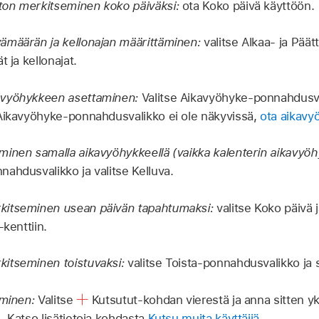
on merkitseminen koko päiväksi:
ota Koko päivä käyttöön.
ämäärän ja kellonajan määrittäminen:
valitse Alkaa- ja Päät
t ja kellonajat.
avyöhykkeen asettaminen:
Valitse Aikavyöhyke-ponnahdusval
Aikavyöhyke-ponnahdusvalikko ei ole näkyvissä,
ota aikavy
inen samalla aikavyöhykkeellä (vaikka kalenterin aikavyöhy
ahdusvalikko ja valitse Kelluva.
itseminen usean päivän tapahtumaksi:
valitse Koko päivä 
-kenttiin.
itseminen toistuvaksi:
valitse Toista-ponnahdusvalikko ja 
äminen:
Valitse
Kutsutut-kohdan vierestä ja anna sitten yk
. Katso lisätietoja kohdasta
Kutsu muita käyttäjiä
.