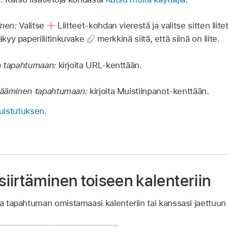
inen:
Valitse
Liitteet-kohdan vierestä ja valitse sitten liite
kyy paperiliitinkuvake
merkkinä siitä, että siinä on liite.
en tapahtumaan:
kirjoita URL-kenttään.
isääminen tapahtumaan:
kirjoita Muistiinpanot-kenttään.
uistutuksen
.
iirtäminen toiseen kalenteriin
sa tapahtuman omistamaasi kalenteriin tai kanssasi jaettuun 