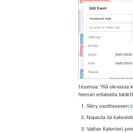
Huomaa:
Yllä olevassa 
hieman erilaiselta tabletil
Siirry osoitteeseen
i
Napauta tai kaksoiskl
Valitse Kalenteri-po