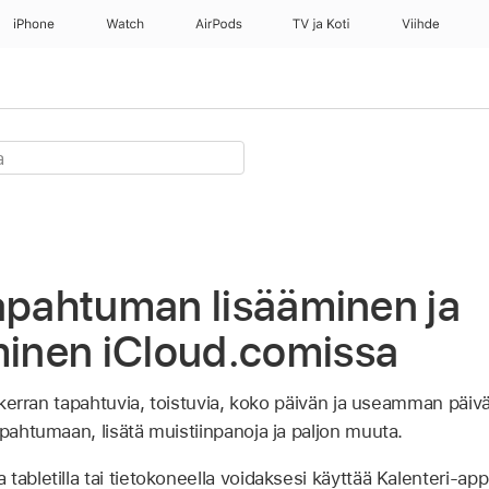
iPhone
Watch
AirPods
TV ja Koti
Viihde
apahtuman lisääminen ja
nen iCloud.comissa
si kerran tapahtuvia, toistuvia, koko päivän ja useamman päiv
apahtumaan, lisätä muistiinpanoja ja paljon muuta.
 tabletilla tai tietokoneella voidaksesi käyttää Kalenteri-ap