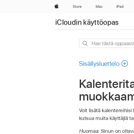
Apple
Store
Mac
iPad
iCloudin käyttöopas
Hae
tästä
oppaasta
Sisällysluettelo
Kalenterit
muokkaami
Voit lisätä kalentereihi
kutsua muita käyttäjiä t
Huomaa:
Sinun on oltava