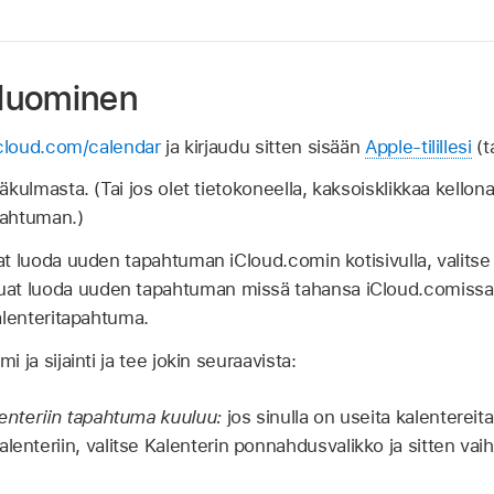
luominen
cloud.com/calendar
ja kirjaudu sitten sisään
Apple-tilillesi
(t
äkulmasta. (Tai jos olet tietokoneella, kaksoisklikkaa kellon
apahtuman.)
at luoda uuden tapahtuman iCloud.comin kotisivulla, valitse
uat luoda uuden tapahtuman missä tahansa iCloud.comissa, 
Kalenteritapahtuma.
 ja sijainti ja tee jokin seuraavista:
alenteriin tapahtuma kuuluu:
jos sinulla on useita kalentereita 
lenteriin, valitse Kalenterin ponnahdusvalikko ja sitten vai