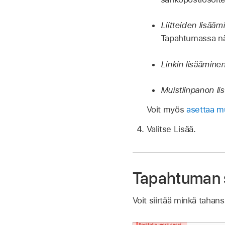
Liitteiden lisääm
Tapahtumassa nä
Linkin lisäämin
Muistiinpanon l
Voit myös
asettaa m
Valitse Lisää.
Tapahtuman s
Voit siirtää minkä tahan