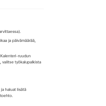
arvittaessa).
aikaa ja päivämäärää,
 Kalenteri-ruudun
valitse työkalupalkista
ja haluat lisätä
htoehto.