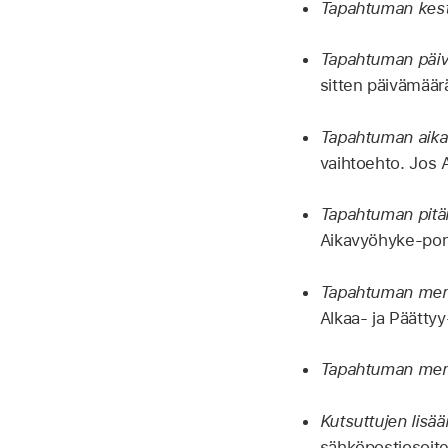
Tapahtuman kest
Tapahtuman päiv
sitten päivämäärä
Tapahtuman aik
vaihtoehto. Jos 
Tapahtuman pitäm
Aikavyöhyke-ponn
Tapahtuman merk
Alkaa- ja Päättyy
Tapahtuman merk
Kutsuttujen lisä
sähköpostiosoite