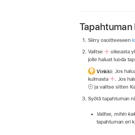
Tapahtuman 
Siirry osoitteeseen
i
Valitse
oikeasta yl
jolle haluat luoda t
Vinkki:
Jos halu
kulmasta
.
Jos hal
ja valitse sitten 
Syötä tapahtuman nimi
Valitse, mihin k
tapahtuman eri ka