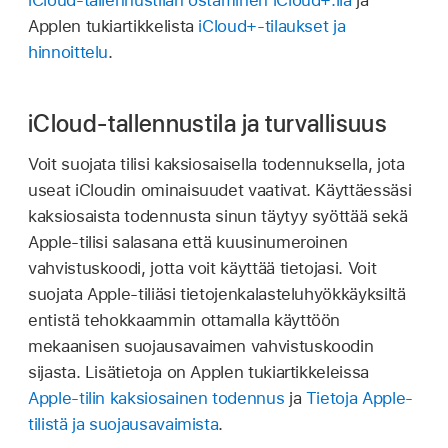
iCloud-tallennustilan ostaminen iCloud+:lla
ja
Applen tukiartikkelista
iCloud+‑tilaukset ja
hinnoittelu
.
iCloud-tallennustila ja turvallisuus
Voit suojata tilisi kaksiosaisella todennuksella, jota
useat iCloudin ominaisuudet vaativat. Käyttäessäsi
kaksiosaista todennusta sinun täytyy syöttää sekä
Apple-tilisi salasana että kuusinumeroinen
vahvistuskoodi, jotta voit käyttää tietojasi. Voit
suojata Apple-tiliäsi tietojenkalasteluhyökkäyksiltä
entistä tehokkaammin ottamalla käyttöön
mekaanisen suojausavaimen vahvistuskoodin
sijasta. Lisätietoja on Applen tukiartikkeleissa
Apple-tilin kaksiosainen todennus
ja
Tietoja Apple-
tilistä ja suojausavaimista
.