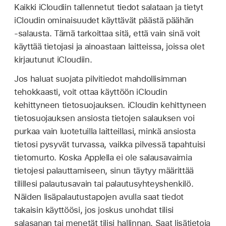
Kaikki iCloudiin tallennetut tiedot salataan ja tietyt
iCloudin ominaisuudet käyttävät päästä päähän
‑salausta. Tämä tarkoittaa sitä, että vain sinä voit
käyttää tietojasi ja ainoastaan laitteissa, joissa olet
kirjautunut iCloudiin.
Jos haluat suojata pilvitiedot mahdollisimman
tehokkaasti, voit ottaa käyttöön iCloudin
kehittyneen tietosuojauksen. iCloudin kehittyneen
tietosuojauksen ansiosta tietojen salauksen voi
purkaa vain luotetuilla laitteillasi, minkä ansiosta
tietosi pysyvät turvassa, vaikka pilvessä tapahtuisi
tietomurto. Koska Applella ei ole salausavaimia
tietojesi palauttamiseen, sinun täytyy määrittää
tilillesi palautusavain tai palautusyhteyshenkilö.
Näiden lisäpalautustapojen avulla saat tiedot
takaisin käyttöösi, jos joskus unohdat tilisi
salasanan tai menetät tilisi hallinnan. Saat lisätietoja