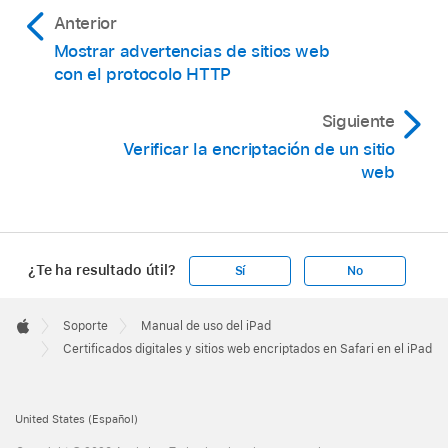
Anterior
Mostrar advertencias de sitios web
con el protocolo HTTP
Siguiente
Verificar la encriptación de un sitio
web
¿Te ha resultado útil?
Sí
No
Apple
Footer

Soporte
Manual de uso del iPad
Apple
Certificados digitales y sitios web encriptados en Safari en el iPad
United States (Español)